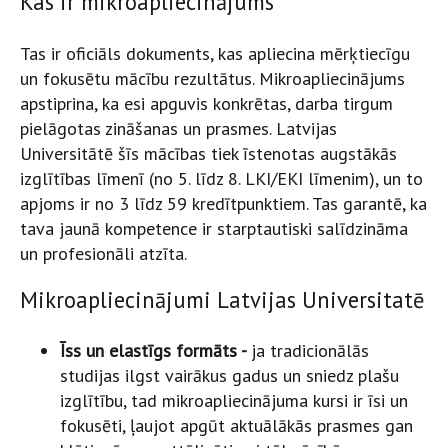
Kas ir mikroapliecinājums
Tas ir oficiāls dokuments, kas apliecina mērķtiecīgu
un fokusētu mācību rezultātus. Mikroapliecinājums
apstiprina, ka esi apguvis konkrētas, darba tirgum
pielāgotas zināšanas un prasmes. Latvijas
Universitātē šīs mācības tiek īstenotas augstākās
izglītības līmenī (no 5. līdz 8. LKI/EKI līmenim), un to
apjoms ir no 3 līdz 59 kredītpunktiem. Tas garantē, ka
tava jaunā kompetence ir starptautiski salīdzināma
un profesionāli atzīta.
Mikroapliecinājumi Latvijas Universitatē
Īss un elastīgs formāts -
ja tradicionālās
studijas ilgst vairākus gadus un sniedz plašu
izglītību, tad mikroapliecinājuma kursi ir īsi un
fokusēti, ļaujot apgūt aktuālākās prasmes gan