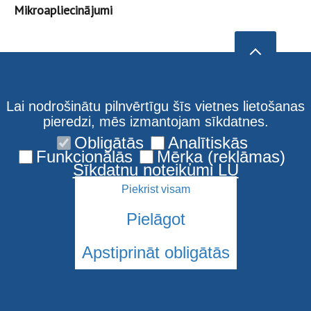
Mikroapliecinājumi
Lai nodrošinātu pilnvērtīgu šīs vietnes lietošanas
pieredzi, mēs izmantojam sīkdatnes.
Obligātās
Analītiskās
Funkcionālās
Mērķa (reklāmas)
Sīkdatņu noteikumi LU
Piekrist visam
Pielāgot
Apstiprināt obligātās
© 2026 Latvijas Universitāte. Visas tiesības aizsargātas
Sīkdatnes