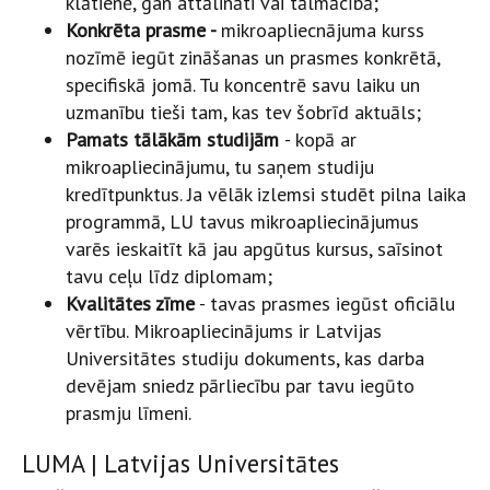
klātienē, gan attālināti vai tālmācībā;
Konkrēta prasme -
mikroapliecnājuma kurss
nozīmē iegūt zināšanas un prasmes konkrētā,
specifiskā jomā. Tu koncentrē savu laiku un
uzmanību tieši tam, kas tev šobrīd aktuāls;
Pamats tālākām studijām
- kopā ar
mikroapliecinājumu, tu saņem studiju
kredītpunktus. Ja vēlāk izlemsi studēt pilna laika
programmā, LU tavus mikroapliecinājumus
varēs ieskaitīt kā jau apgūtus kursus, saīsinot
tavu ceļu līdz diplomam;
Kvalitātes zīme
- tavas prasmes iegūst oficiālu
vērtību. Mikroapliecinājums ir Latvijas
Universitātes studiju dokuments, kas darba
devējam sniedz pārliecību par tavu iegūto
prasmju līmeni.
LUMA | Latvijas Universitātes