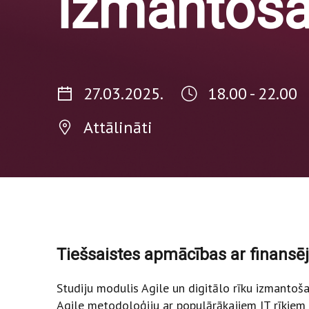
izmantoš
27.03.2025.
18.00 - 22.00
Attālināti
Tiešsaistes apmācības ar finansē
Studiju modulis Agile un digitālo rīku izmanto
Agile metodoloģiju ar populārākajiem IT rīkie