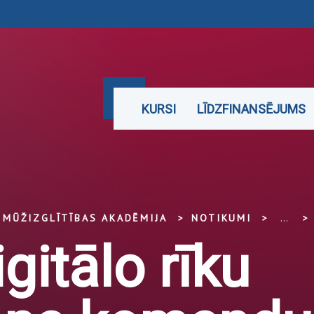
KURSI
LĪDZFINANSĒJUMS
S MŪŽIZGLĪTĪBAS AKADĒMIJA
NOTIKUMI
...
gitālo rīku