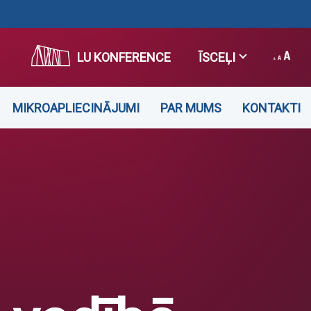
LU KONFERENCE
ĪSCEĻI
MIKROAPLIECINĀJUMI
PAR MUMS
KONTAKTI
NOTIKUMS