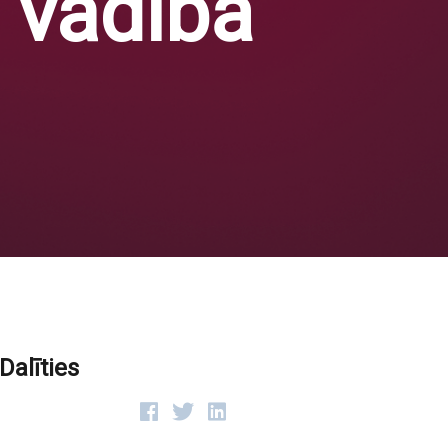
 vadībā
Dalīties