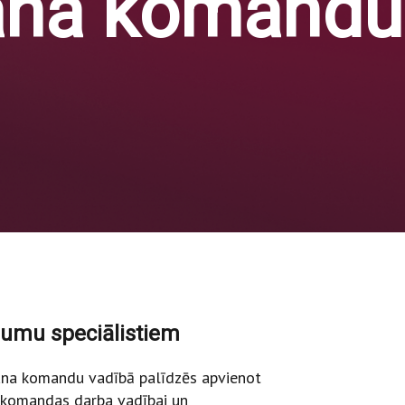
ana komandu
jumu speciālistiem
šana komandu vadībā palīdzēs apvienot
m komandas darba vadībai un