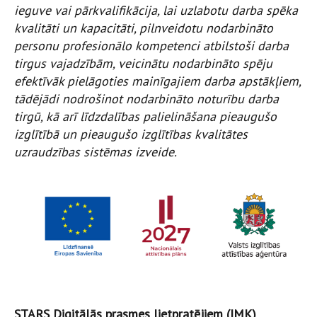
ieguve vai pārkvalifikācija, lai uzlabotu darba spēka
kvalitāti un kapacitāti, pilnveidotu nodarbināto
personu profesionālo kompetenci atbilstoši darba
tirgus vajadzībām, veicinātu nodarbināto spēju
efektīvāk pielāgoties mainīgajiem darba apstākļiem,
tādējādi nodrošinot nodarbināto noturību darba
tirgū, kā arī līdzdalības palielināšana pieaugušo
izglītībā un pieaugušo izglītības kvalitātes
uzraudzības sistēmas izveide.
STARS Digitālās prasmes lietpratējiem (IMK)