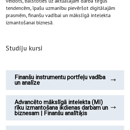
veidots, balstoties uz aktuālajām darba tirgus
tendencēm, īpašu uzmanību pievēršot digitālajām
prasmēm, finanšu vadībai un mākslīgā intelekta
izmantošanai biznesā.
Studiju kursi
Finanšu instrumentu portfeļu vadība
un analīze
Advancēto mākslīgā intelekta (MI)
rīku izmantošana ikdienas darbam un
biznesam | Finanšu analītiķis