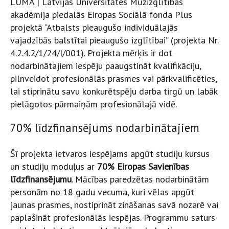
LUMA | Latvijas Universitātes Mūžizglītības
akadēmija piedalās Eiropas Sociālā fonda Plus
projektā “Atbalsts pieaugušo individuālajās
vajadzībās balstītai pieaugušo izglītībai” (projekta Nr.
4.2.4.2/1/24/I/001). Projekta mērķis ir dot
nodarbinātajiem iespēju paaugstināt kvalifikāciju,
pilnveidot profesionālās prasmes vai pārkvalificēties,
lai stiprinātu savu konkurētspēju darba tirgū un labāk
pielāgotos pārmaiņām profesionālajā vidē.
70% līdzfinansējums nodarbinātajiem
Šī projekta ietvaros iespējams apgūt studiju kursus
un studiju moduļus ar
70% Eiropas Savienības
līdzfinansējumu
. Mācības paredzētas nodarbinātām
personām no 18 gadu vecuma, kuri vēlas apgūt
jaunas prasmes, nostiprināt zināšanas savā nozarē vai
paplašināt profesionālās iespējas. Programmu saturs