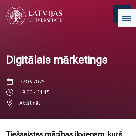
Digitālais mārketings
27.03.2025.
18.00 - 21.15
Attālināti
Tiešsaistes mācības ikvienam, kurš