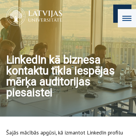
LinkedIn kā biznesa
kontaktu tīkla iespējas
mērķa auditorijas
piesaistei
Šajās mācībās apgūsi, kā izmantot LinkedIn profilu