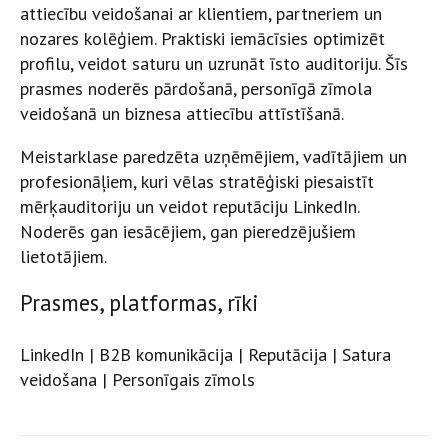
attiecību veidošanai ar klientiem, partneriem un
nozares kolēģiem. Praktiski iemācīsies optimizēt
profilu, veidot saturu un uzrunāt īsto auditoriju. Šīs
prasmes noderēs pārdošanā, personīgā zīmola
veidošanā un biznesa attiecību attīstīšanā.
Meistarklase paredzēta uzņēmējiem, vadītājiem un
profesionāļiem, kuri vēlas stratēģiski piesaistīt
mērķauditoriju un veidot reputāciju LinkedIn.
Noderēs gan iesācējiem, gan pieredzējušiem
lietotājiem.
Prasmes, platformas, rīki
LinkedIn | B2B komunikācija | Reputācija | Satura
veidošana | Personīgais zīmols