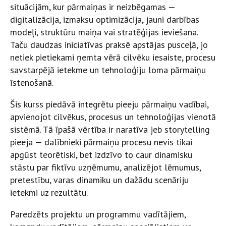
situācijām, kur pārmaiņas ir neizbēgamas —
digitalizācija, izmaksu optimizācija, jauni darbības
modeļi, struktūru maiņa vai stratēģijas ieviešana.
Taču daudzas iniciatīvas praksē apstājas pusceļā, jo
netiek pietiekami ņemta vērā cilvēku iesaiste, procesu
savstarpējā ietekme un tehnoloģiju loma pārmaiņu
īstenošanā.
Šis kurss piedāvā integrētu pieeju pārmaiņu vadībai,
apvienojot cilvēkus, procesus un tehnoloģijas vienotā
sistēmā. Tā īpašā vērtība ir naratīva jeb storytelling
pieeja — dalībnieki pārmaiņu procesu nevis tikai
apgūst teorētiski, bet izdzīvo to caur dinamisku
stāstu par fiktīvu uzņēmumu, analizējot lēmumus,
pretestību, varas dinamiku un dažādu scenāriju
ietekmi uz rezultātu.
Paredzēts projektu un programmu vadītājiem,